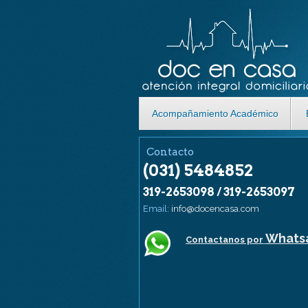
Acompañamiento Académico
Contacto
(031) 5484852
319-2653098 / 319-2653097
Email:
info@docencasa.com
logowhatsappsolo.png
Whats
Contactanos por