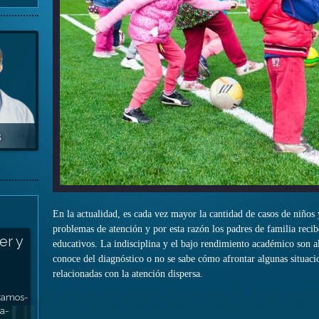
En la actualidad, es cada vez mayor la cantidad de casos de niños 
problemas de atención y por esta razón los padres de familia recib
r el
er y
jos
educativos. La indisciplina y el bajo rendimiento académico son al
conoce del diagnóstico o no se sabe cómo afrontar algunas situacion
relacionadas con la atención dispersa.
jorar
es:
ara
zamos-
u Hijo
r La
a
eg
a-