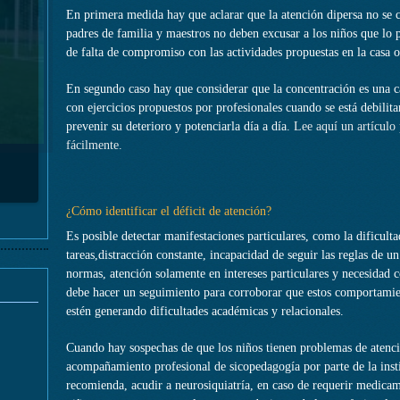
En primera medida hay que aclarar que la atención dipersa no se c
zar A
padres de familia y maestros no deben excusar a los niños que lo
de falta de compromiso con las actividades propuestas en la casa o
En segundo caso hay que considerar que la concentración es una c
con ejercicios propuestos por profesionales cuando se está debilit
prevenir su deterioro y potenciarla día a día.
Lee aquí un artículo
fácilmente.
rar La
Tus
¿Cómo identificar el déficit de atención?
Es posible detectar manifestaciones particulares, como la dificult
tareas,distracción constante, incapacidad de seguir las reglas de un
normas, atención solamente en intereses particulares y necesidad c
debe hacer un seguimiento para corroborar que estos comportamien
estén generando dificultades académicas y relacionales.
Cuando hay sospechas de que los niños tienen problemas de atenció
acompañamiento profesional de sicopedagogía por parte de la instit
recomienda, acudir a neurosiquiatría, en caso de requerir medicam