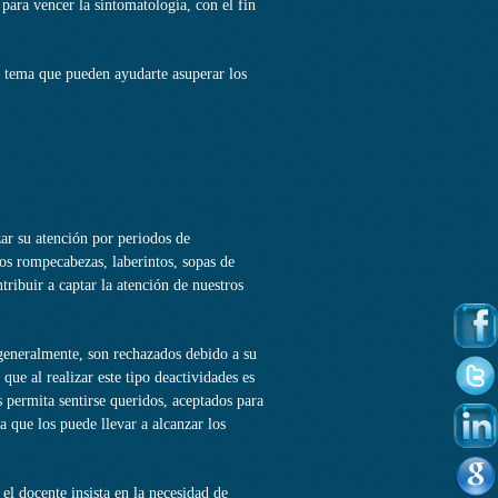
ara vencer la sintomatología, con el fin
 tema que pueden ayudarte asuperar los
zar su atención por periodos de
Los rompecabezas, laberintos, sopas de
tribuir a captar la atención de nuestros
generalmente, son rechazados debido a su
que al realizar este tipo deactividades es
s permita sentirse queridos, aceptados para
a que los puede llevar a alcanzar los
el docente insista en la necesidad de