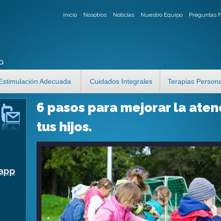
Pasar al
Inicio
Nosotros
Noticias
Nuestro Equipo
Preguntas 
contenido
principal
Estimulación Adecuada
Cuidados Integrales
Terapias Persona
6 pasos para mejorar la aten
tus hijos.
app