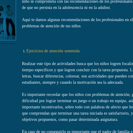
niño se comprometa con las recomendaciones de los profesionales p
de que no persista en la adolescencia ni en la adultez.
Aquí te damos algunas recomendaciones de los profesionales en el
problemas de atención de tus niños.
Ejercicios de atención sostenida
Realizar este tipo de actividades busca que los niños logren focali
tiempo específicos y que logren concluir con la tarea propuesta. 
letras, buscar diferencias, colorear, son actividades que pueden con
estudiantes, siempre y cuando la motivación sea la adecuada.
Es importante recordar que los niños con problemas de atención, 
dificultad por lograr terminar un juego o un trabajo en equipo, así 
importante incentivarlos, sobre todo con palabras de afecto que le
que comprendan que terminar una tarea iniciada es satisfactorio, y
objetivos propuestos, como pasar determinada asignatura.
En caso de no conseguirlo es importante que el padre de familia y 