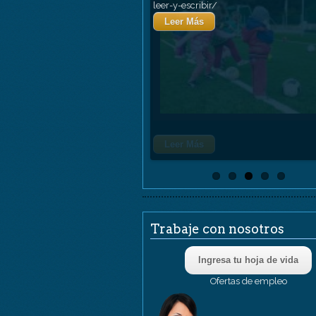
Rutina
leer-y-escribir/
Leer Más
Sobre Trucos Para Empe
Leer Y Escribir
Leer Más
Sobre 6 Pasos Para Mejo
Atención Dispersa En 
Hijos.
Trabaje con nosotros
Ingresa tu hoja de vida
Ofertas de empleo