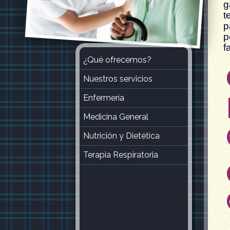
g
t
p
p
f
¿Qué ofrecemos?
b
Nuestros servicios
Enfermería
Medicina General
Nutrición y Dietética
Terapia Respiratoria