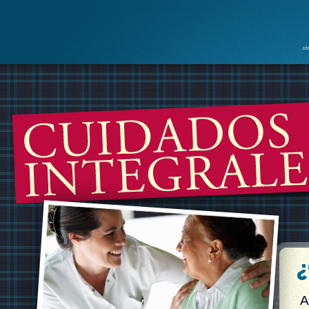
Pa
co
pr
A